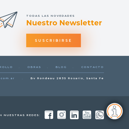
TODAS LAS NOVEDADES
Nuestro Newsletter
SUSCRIBIRSE
ROLLO
.
OBRAS
.
BLOG
.
CONTACTO
.com.ar
.
Bv Rondeau 2835 Rosario, Santa Fe
N NUESTRAS REDES: