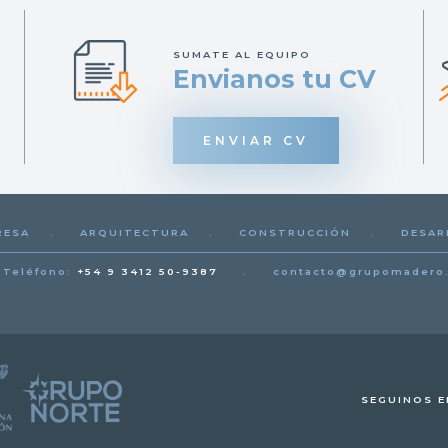
SUMATE AL EQUIPO
Envianos tu CV
ENVIAR CV
RESA
.
ARQUITECTURA
.
CONSTRUCCIÓN
.
DESAR
Teléfono:
+54 9 3412 50-9387
.
contacto@grupomadero
SEGUINOS E