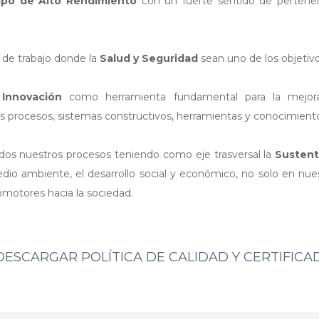
ipo de Alto Rendimiento
con un fuerte sentido de pertenenc
 de trabajo donde la
Salud y Seguridad
sean uno de los objetivos
a
Innovación
como herramienta fundamental para la mejora
s procesos, sistemas constructivos, herramientas y conocimient
dos nuestros procesos teniendo como eje trasversal la
Sustent
dio ambiente, el desarrollo social y económico, no solo en nues
omotores hacia la sociedad.
ESCARGAR POLÍTICA DE CALIDAD Y CERTIFICA