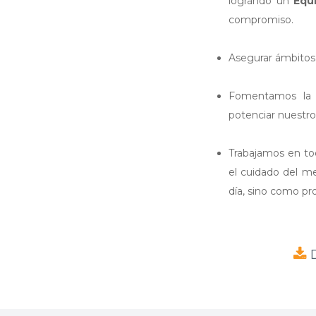
logrando un
Equ
compromiso.
Asegurar ámbitos
Fomentamos l
potenciar nuestro
Trabajamos en to
el cuidado del me
día, sino como pr
D