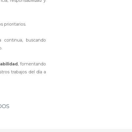
ia, responsabilidad y
 prioritarios.
 continua, buscando
o.
abilidad
, fomentando
tros trabajos del día a
DOS